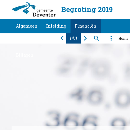
Begroting 2019
Algemeen
Inleiding
Financiën
Home
Programma's
Taakvelden
Paragrafen
Bijlagen