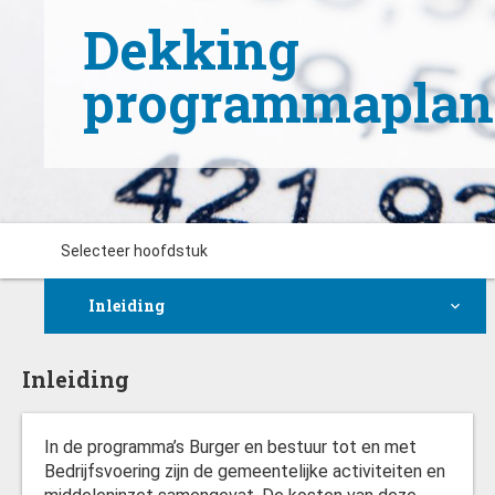
Dekking
programmaplan
Selecteer hoofdstuk
Inleiding
Resultaat meerjarenbegroting
Saldo lasten en baten per programma
Algemene dekkingsmiddelen
Vennootschapsbelasting
Overhead
Inleiding
Inleiding
In de programma’s Burger en bestuur tot en met
Bedrijfsvoering zijn de gemeentelijke activiteiten en